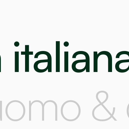
 italian
- uomo &