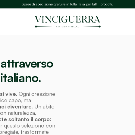
Spese di spedizione gratuite in tutta Italia per tutti i prodotti.
 attraverso
 italiano.
si vive.
Ogni creazione
plice capo, ma
vuoi diventare.
Un abito
on naturalezza,
te soltanto il corpo:
r questo seleziono con
 pregiate, trasformate