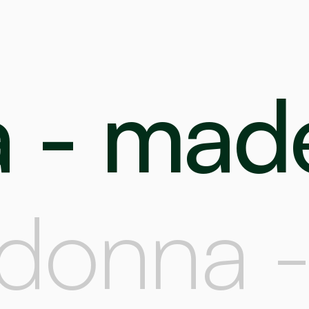
a - made
 donna -