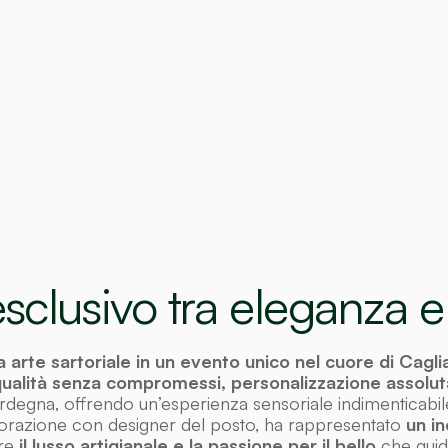
sclusivo tra eleganza e
rte sartoriale in un evento unico nel cuore di Caglia
ualità senza compromessi, personalizzazione assolu
rdegna, offrendo un’esperienza sensoriale indimenticabil
aborazione con designer del posto, ha rappresentato
un in
are
il lusso artigianale e la passione per il bello
che guida