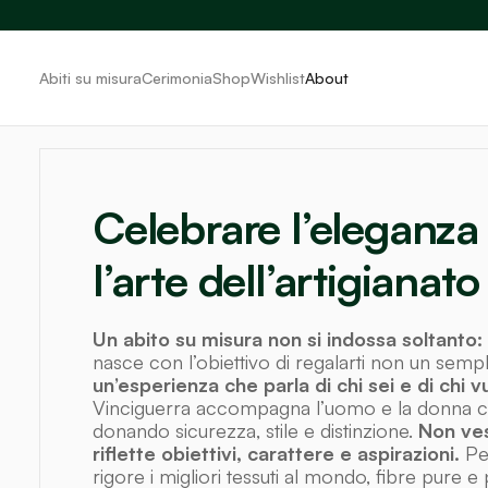
Abiti su misura
Cerimonia
Shop
Wishlist
About
Celebrare l’eleganza
l’arte dell’artigianato
Un abito su misura non si indossa soltanto: 
nasce con l’obiettivo di regalarti non un sem
un’esperienza che parla di chi sei e di chi 
Vinciguerra accompagna l’uomo e la donna c
donando sicurezza, stile e distinzione.
Non ves
riflette obiettivi, carattere e aspirazioni.
Pe
rigore i migliori tessuti al mondo, fibre pure e