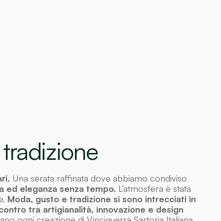
 tradizione
ri.
Una serata raffinata dove abbiamo condiviso
ta ed eleganza senza tempo.
L’atmosfera è stata
e.
Moda, gusto e tradizione si sono intrecciati in
contro tra artigianalità, innovazione e design
no ogni creazione di Vinciguerra Sartoria Italiana.